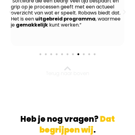
"Software die een bedrijf veel tijd bespaart en
“Ik
En
grip op je processen geeft met een actueel
le
overzicht van wat er speelt. Robaws biedt dat.
Si
Het is een
uitgebreid programma
, waarmee
he
e
je
gemakkelijk
kunt werken.”
voo
t
ve
Terug naar boven
Heb je nog vragen?
Dat
begrijpen wij
.