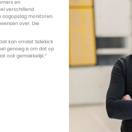
nemers en
eel verschillend
en oogopslag monitoren.
wensen over. Die
Dat kan omdat Sidekick
ibel genoeg is om dat op
dat ook gemakkelijk.”