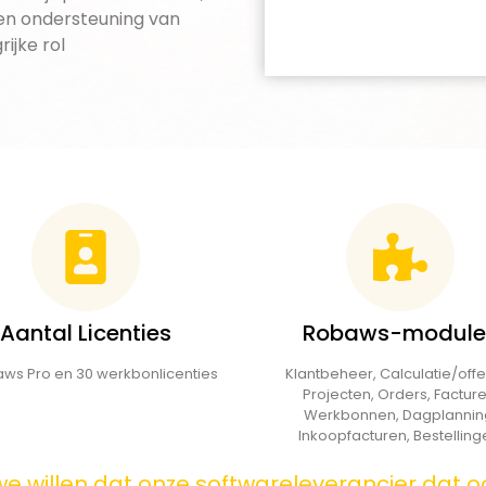
 en ondersteuning van
ijke rol
Aantal Licenties
Robaws-module
ws Pro en 30 werkbonlicenties
Klantbeheer, Calculatie/offe
Projecten, Orders, Facture
Werkbonnen, Dagplannin
Inkoopfacturen, Bestelling
e willen dat onze softwareleverancier dat 