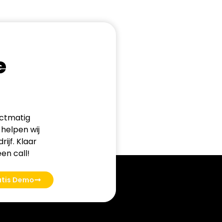
e
ectmatig
helpen wij
ijf. Klaar
en call!
atis Demo