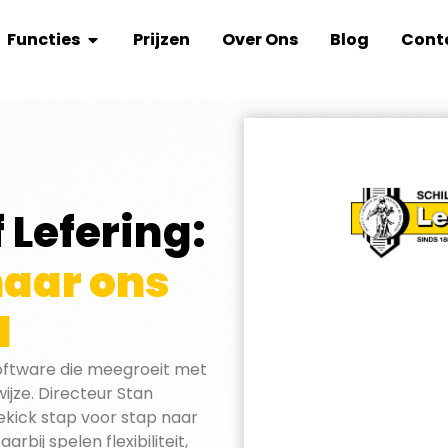
Functies
Prijzen
Over Ons
Blog
Cont
 Lefering:
aar ons
d
ssoftware die meegroeit met
ijze. Directeur Stan
ekick stap voor stap naar
rbij spelen flexibiliteit,