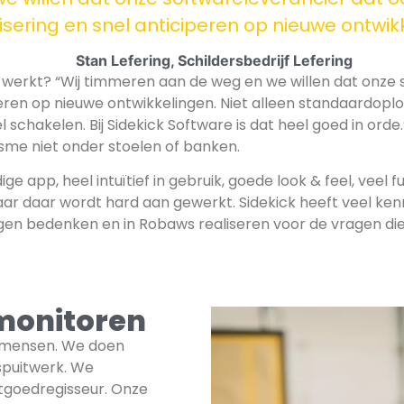
lisering en snel anticiperen op nieuwe ontwik
Stan Lefering, Schildersbedrijf Lefering
oed werkt? “Wij timmeren aan de weg en we willen dat onz
iperen op nieuwe ontwikkelingen. Niet alleen standaardop
el schakelen. Bij Sidekick Software is dat heel goed in orde.
iasme niet onder stoelen of banken.
e app, heel intuïtief in gebruik, goede look & feel, veel 
ar daar wordt hard aan gewerkt. Sidekick heeft veel ken
gen bedenken en in Robaws realiseren voor de vragen die w
monitoren
g mensen. We doen
spuitwerk. We
stgoedregisseur. Onze