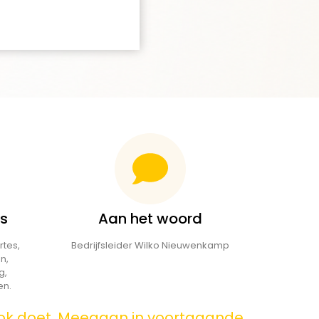
s
Aan het woord
rtes,
Bedrijfsleider Wilko Nieuwenkamp
n,
g,
en.
ook doet. Meegaan in voortgaande