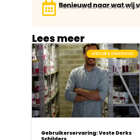
Benieuwd naar wat wij 
Plan een Gratis demo en ontdek d
Lees meer
AFBOUW & ONDERHOUD
Gebruikerservaring: Veste Derks
Schilders