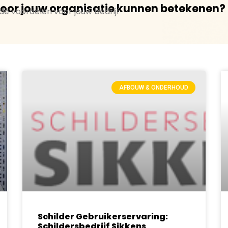
voor jouw organisatie kunnen betekenen?
e voordelen voor jouw bedrijf
AFBOUW & ONDERHOUD
Schilder Gebruikerservaring:
Schildersbedrijf Sikkens