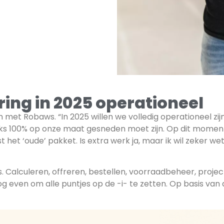
ring in 2025 operationeel
an met Robaws. “In 2025 willen we volledig operationeel zi
traks 100% op onze maat gesneden moet zijn. Op dit mom
t ‘oude’ pakket. Is extra werk ja, maar ik wil zeker wet
s. Calculeren, offreren, bestellen, voorraadbeheer, proje
 even om alle puntjes op de -i- te zetten. Op basis van d