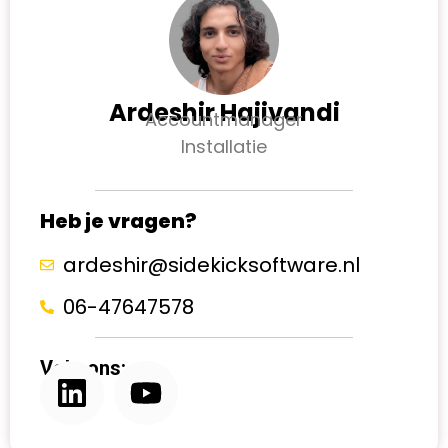
Ardeshir Hajivandi
Accountmanager
Installatie
Heb je vragen?
ardeshir@sidekicksoftware.nl
06-47647578
Volg ons: