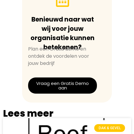
Benieuwd naar wat
wij voor jouw
organisatie kunnen
betekenen?
Plan een Gratis demo en
ontdek de voordelen voor
jouw bedrijf
Vraag een Gratis Demo
aan
Lees meer
DAK & GEVEL