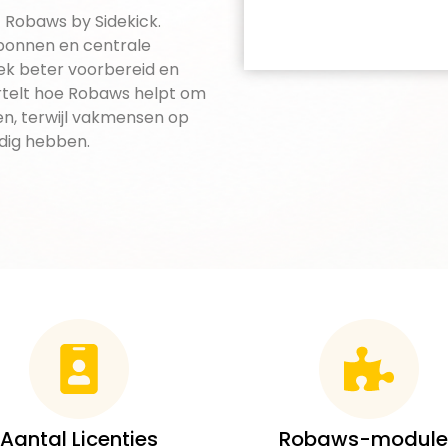
 Robaws by Sidekick.
kbonnen en centrale
ek beter voorbereid en
rtelt hoe Robaws helpt om
en, terwijl vakmensen op
odig hebben.
Aantal Licenties
Robaws-module