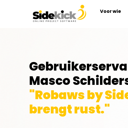
Voor wie
Gebruikerserva
Masco Schilder
"Robaws by Sid
brengt rust."