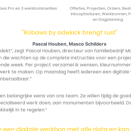
aws Pro en 3 werkbonlicenties
Offertes, Projecten, Orders, Best
Inkoopfacturen, Werkbonnen, F
en Dagplanning
"Robaws by sidekick brengt rust"
Pascal Houben, Masco Schilders
ekt”, zegt Pascal Houben, directeur van familiebedrijf M
n die wachten op de complete instructies voor een project,
gende week. Per project verzamel ik wensen, kleurnummer
rk te maken. Op maandag heeft iedereen een digitale w
 onbetaalbaar.”
 belangrijke wens van ons team. Ze willen tijdig de goe
ecialiseerd werk doen, aan monumenten bijvoorbeeld. Dat
elijk in te regelen.”
en digitale werkbon met alle data en kan op