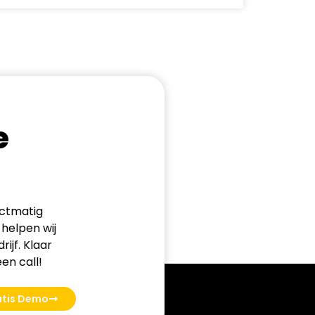
e
ectmatig
helpen wij
ijf. Klaar
en call!
atis Demo