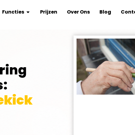
Functies
Prijzen
Over Ons
Blog
Cont
ring
s:
ekick