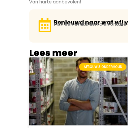
Van harte aanbevolen!
Benieuwd naar wat wij 
Plan een Gratis demo en ontdek d
Lees meer
AFBOUW & ONDERHOUD