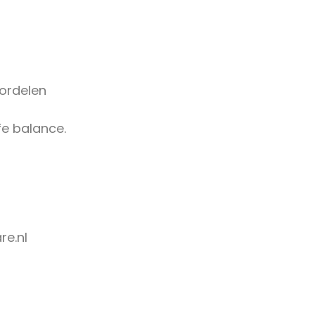
oordelen
fe balance.
re.nl