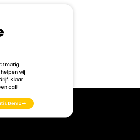
e
ectmatig
helpen wij
ijf. Klaar
en call!
atis Demo